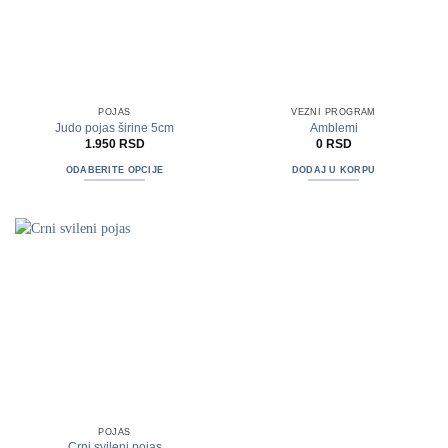
izabrane
izabrane
na
na
stranici
stranici
proizvoda.
proizvoda.
POJAS
VEZNI PROGRAM
Judo pojas širine 5cm
Amblemi
1.950
RSD
0
RSD
ODABERITE OPCIJE
DODAJ U KORPU
Ovaj
proizvod
ima
više
varijanti.
Opcije
mogu
biti
izabrane
na
stranici
proizvoda.
POJAS
Crni svileni pojas