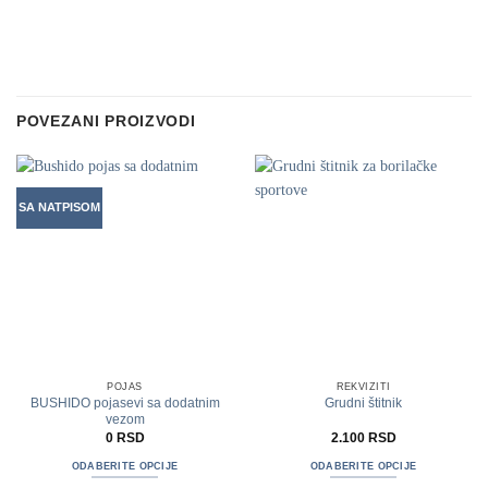
POVEZANI PROIZVODI
SA NATPISOM
POJAS
REKVIZITI
BUSHIDO pojasevi sa dodatnim
Grudni štitnik
vezom
0
RSD
2.100
RSD
ODABERITE OPCIJE
ODABERITE OPCIJE
Ovaj
Ovaj