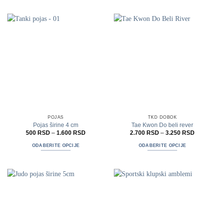
proizvod
proizvod
ima
ima
više
više
varijanti.
varijanti.
Opcije
Opcije
mogu
mogu
biti
biti
izabrane
izabrane
na
na
stranici
stranici
proizvoda.
proizvoda.
POJAS
TKD DOBOK
Pojas širine 4 cm
Tae Kwon Do beli rever
Raspon
Raspon
500
RSD
–
1.600
RSD
2.700
RSD
–
3.250
RSD
cena:
cena:
od
od
ODABERITE OPCIJE
ODABERITE OPCIJE
500 RSD
2.700 R
do
do
Ovaj
Ovaj
1.600 RSD
3.250 R
proizvod
proizvod
ima
ima
više
više
varijanti.
varijanti.
Opcije
Opcije
mogu
mogu
biti
biti