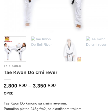
TKD DOBOK
Tae Kwon Do crni rever
Raspon
2.800
–
3.350
RSD
RSD
cena:
OPIS:
od
2.800 RSD
Tae Kwon Do kimono sa crnim reverom.
do
Pamučno platno 245gr/m2, sa elastičnom trakom.
3.350 RSD