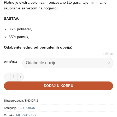
Platno je ekstra belo i sanfronizovano što garantuje minimalno
skupljanje sa vezom na nogavici.
SASTAV:
35% poliester,
65% pamuk,
Odaberite jednu od ponuđenih opcija:
OČISTI
VELIČINA
Tae Kwon Do crni rever količina
DODAJ U KORPU
Šifra proizvoda:
TKD-DR-2
Kategorija:
TKD DOBOK
Oznaka:
TAE KWON DO