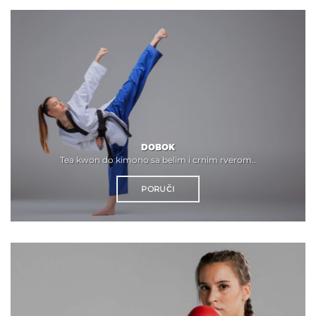
DOBOK
Tea kwon do kimono sa belim i crnim rverom..
PORUČI