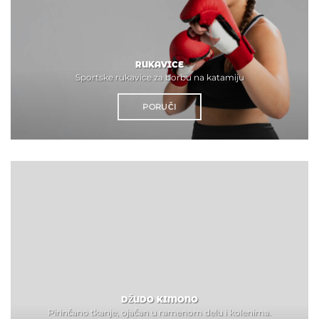
RUKAVICE
Sportske rukavice za borbu na katamiju
PORUČI
DŽUDO KIMONO
Pirinčano tkanje, ojačan u ramenom delu i kolenima.