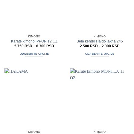
KIMONO
KIMONO
Karate kimono IPPON 12 OZ
Bela kendo i iaido jakna 245
Raspon
Raspon
5.750
RSD
–
6.300
RSD
2.500
RSD
–
2.900
RSD
cena:
cena:
od
od
ODABERITE OPCIJE
ODABERITE OPCIJE
5.750 RSD
2.500 R
do
do
Ovaj
Ovaj
6.300 RSD
2.900 R
proizvod
proizvod
ima
ima
više
više
varijanti.
varijanti.
Opcije
Opcije
mogu
mogu
biti
biti
izabrane
izabrane
na
na
stranici
stranici
proizvoda.
proizvoda.
KIMONO
KIMONO