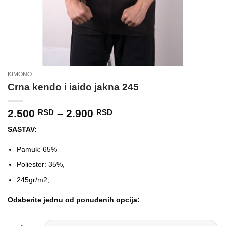
KIMONO
Crna kendo i iaido jakna 245
Raspon
2.500
–
2.900
RSD
RSD
cena:
SASTAV:
od
2.500 RSD
Pamuk: 65%
do
2.900 RSD
Poliester: 35%,
245gr/m2,
Odaberite jednu od ponuđenih opcija: