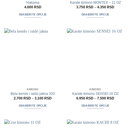
Hakama
Karate kimono MONTEX – 11 OZ
Raspon
4.000
RSD
3.750
RSD
–
4.350
RSD
cena:
od
ODABERITE OPCIJE
ODABERITE OPCIJE
3.750 R
do
Ovaj
Ovaj
4.350 R
proizvod
proizvod
ima
ima
više
više
varijanti.
varijanti.
Opcije
Opcije
mogu
mogu
biti
biti
izabrane
izabrane
na
na
stranici
stranici
proizvoda.
proizvoda.
KIMONO
KIMONO
Bela kendo i iaido jakna 320
Karate kimono SENSEI 16 OZ
Raspon
Raspon
2.700
RSD
–
3.100
RSD
6.950
RSD
–
7.500
RSD
cena:
cena:
od
od
ODABERITE OPCIJE
ODABERITE OPCIJE
2.700 RSD
6.950 R
do
do
Ovaj
Ovaj
3.100 RSD
7.500 R
proizvod
proizvod
ima
ima
više
više